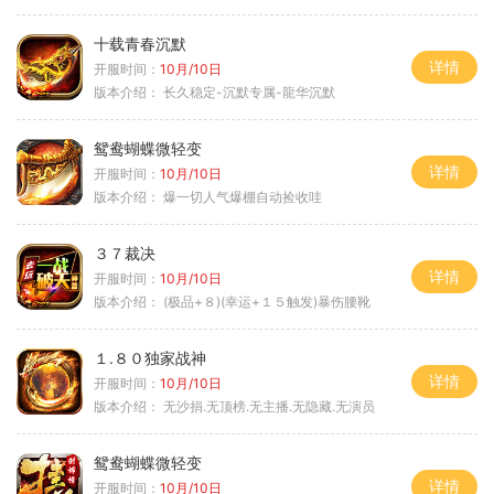
十载青春沉默
详情
开服时间：
10月/10日
版本介绍：
长久稳定-沉默专属-龍华沉默
鸳鸯蝴蝶微轻变
详情
开服时间：
10月/10日
版本介绍：
爆一切人气爆棚自动捡收哇
３７裁决
详情
开服时间：
10月/10日
版本介绍：
(极品+８)(幸运+１５触发)暴伤腰靴
１.８０独家战神
详情
开服时间：
10月/10日
版本介绍：
无沙捐.无顶榜.无主播.无隐藏.无演员
鸳鸯蝴蝶微轻变
详情
开服时间：
10月/10日