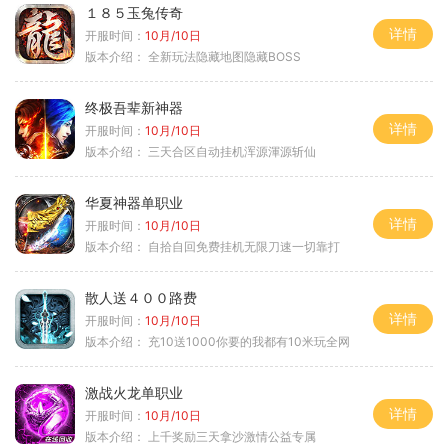
１８５玉兔传奇
详情
开服时间：
10月/10日
版本介绍：
全新玩法隐藏地图隐藏BOSS
终极吾辈新神器
详情
开服时间：
10月/10日
版本介绍：
三天合区自动挂机浑源渾源斩仙
华夏神器单职业
详情
开服时间：
10月/10日
版本介绍：
自拾自回免费挂机无限刀速一切靠打
散人送４００路费
详情
开服时间：
10月/10日
版本介绍：
充10送1000你要的我都有10米玩全网
激战火龙单职业
详情
开服时间：
10月/10日
版本介绍：
上千奖励三天拿沙激情公益专属