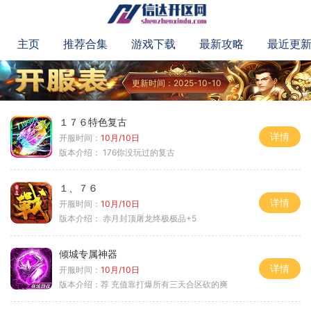
主页
推荐合集
游戏下载
最新攻略
最近更
更新时间：2025-10-10
１７６特色复古
详情
开服时间：
10月/10日
版本介绍：
176你没玩过的复古
１、７６
详情
开服时间：
10月/10日
版本介绍：
赤月封顶屠龙终极极品+5
倾城专属神器
详情
开服时间：
10月/10日
版本介绍：
荐 充值靠打爆所有三天合区砍的爽