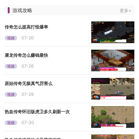
游戏攻略
更多>
传奇怎么提高打怪爆率
07-20
视频
屠龙传奇怎么赚钱最快
07-26
视频
原始传奇无极真气厉害么
07-29
视频
热血传奇怀旧版虎卫多久刷新一次
07-30
视频